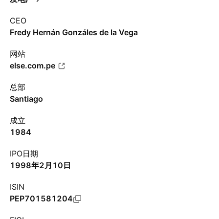
CEO
Fredy Hernán Gonzáles de la Vega
网站
else.com.pe
总部
Santiago
成立
1984
IPO日期
1998年2月10日
ISIN
PEP701581204