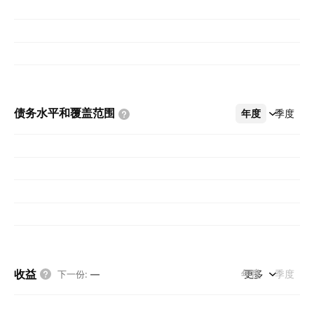
债务水平和覆盖范围
年度
更多
季度
收益
年度
更多
季度
下一份
:
—