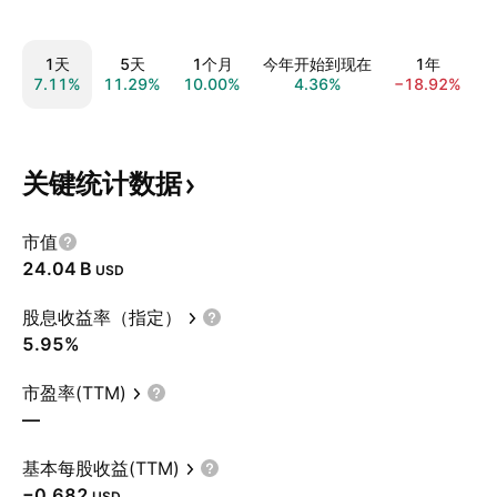
1天
5天
1个月
今年开始到现在
1年
7.11%
11.29%
10.00%
4.36%
−18.92%
−
关键统计数据
市值
‪24.04 B‬
USD
股息收益率（指定）
5.95%
市盈率(TTM)
—
基本每股收益(TTM)
−0.682
USD