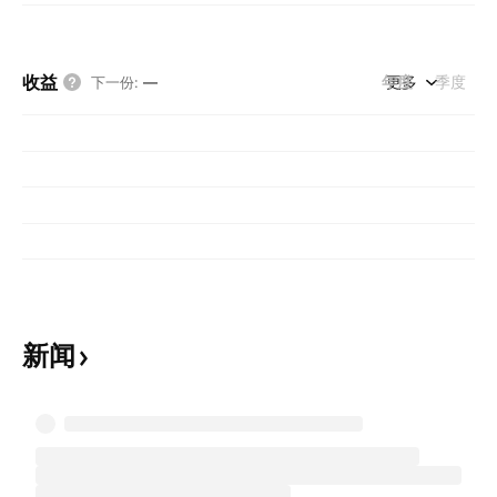
收益
年度
更多
季度
下一份
:
—
新闻