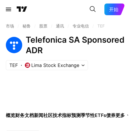
开始
市场
/
秘鲁
/
股票
/
通讯
/
专业电信
/
TEF
Telefonica SA Sponsored
ADR
TEF
Lima Stock Exchange
概览
财务
文档
新闻
社区
技术指标
预测
季节性
ETFs
债券
更多