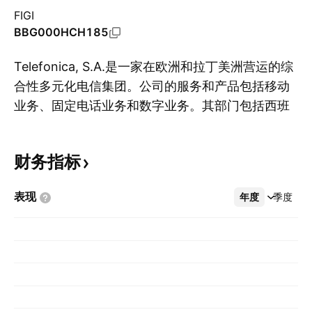
FIGI
BBG000HCH185
Telefonica, S.A.是一家在欧洲和拉丁美洲营运的综
合性多元化电信集团。公司的服务和产品包括移动
业务、固定电话业务和数字业务。其部门包括西班
显
牙电信、西班牙电信、德国西班牙电信、英国西班
牙电信和西班牙美洲电信(由阿根廷、智利、秘鲁、
财务指标
哥伦比亚、墨西哥、委内瑞拉和中美洲、厄瓜多尔
和乌拉圭的营运商组建)。这些部门根据每个地点从
表现
年度
更多
季度
事与有线、无线、电缆、数据、网路和电视(TV)业
务以及其他数位服务有关的活动。该公司为个人和
商业客户提供一系列移动和相关服务与产品。该公
司提供传统的固定电信服务、互联网和宽频多媒体
服务以及数据和商业解决方案服务。该公司提供一
系列数字服务，例如物联网(IoT)。