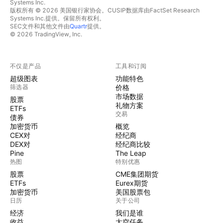
Systems Inc.
版权所有 © 2026 美国银行家协会。CUSIP数据库由FactSet Research
Systems Inc.提供。保留所有权利。
SEC文件和其他文件由
Quartr
提供。
© 2026 TradingView, Inc.
不仅是产品
工具和订阅
超级图表
功能特色
筛选器
价格
市场数据
股票
礼物方案
ETFs
交易
债券
加密货币
概览
CEX对
经纪商
DEX对
经纪商比较
Pine
The Leap
热图
特别优惠
股票
CME集团期货
ETFs
Eurex期货
加密货币
美国股票包
日历
关于公司
经济
我们是谁
收益
太空任务