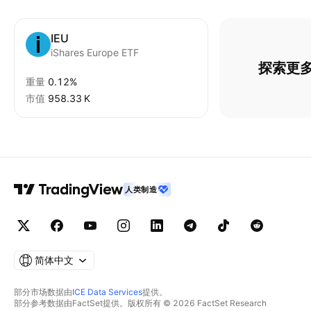
IEU
iShares Europe ETF
探索更多
重量
0.12%
市值
‪958.33 K‬
人类制造
简体中文
部分市场数据由
ICE Data Services
提供。
部分参考数据由FactSet提供。版权所有 © 2026 FactSet Research