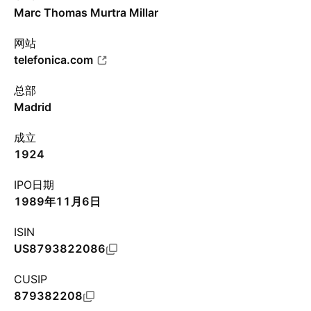
Marc Thomas Murtra Millar
网站
telefonica.com
总部
Madrid
成立
1924
IPO日期
1989年11月6日
ISIN
US8793822086
CUSIP
879382208