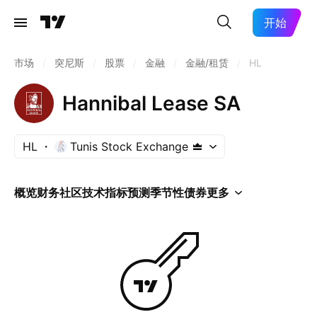
开始
市场
/
突尼斯
/
股票
/
金融
/
金融/租赁
/
HL
Hannibal Lease SA
HL
Tunis Stock Exchange
概览
财务
社区
技术指标
预测
季节性
债券
更多