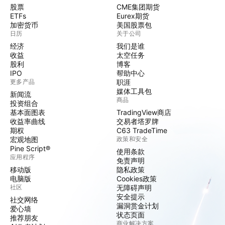
股票
CME集团期货
ETFs
Eurex期货
加密货币
美国股票包
日历
关于公司
经济
我们是谁
收益
太空任务
股利
博客
IPO
帮助中心
更多产品
职涯
媒体工具包
新闻流
商品
投资组合
基本面图表
TradingView商店
收益率曲线
交易者塔罗牌
期权
C63 TradeTime
宏观地图
政策和安全
Pine Script®
使用条款
应用程序
免责声明
移动版
隐私政策
电脑版
Cookies政策
社区
无障碍声明
安全提示
社交网络
漏洞赏金计划
爱心墙
状态页面
推荐朋友
商业解决方案