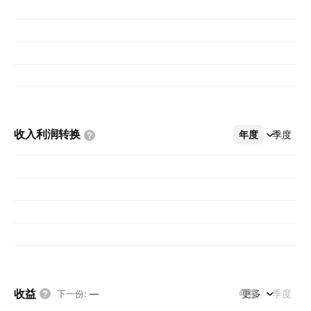
收入利润转换
年度
更多
季度
收益
年度
更多
季度
下一份
:
—