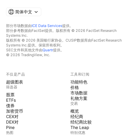
简体中文
部分市场数据由
ICE Data Services
提供。
部分参考数据由FactSet提供。版权所有 © 2026 FactSet Research
Systems Inc.
版权所有 © 2026 美国银行家协会。CUSIP数据库由FactSet Research
Systems Inc.提供。保留所有权利。
SEC文件和其他文件由
Quartr
提供。
© 2026 TradingView, Inc.
不仅是产品
工具和订阅
超级图表
功能特色
筛选器
价格
市场数据
股票
礼物方案
ETFs
交易
债券
加密货币
概览
CEX对
经纪商
DEX对
经纪商比较
Pine
The Leap
热图
特别优惠