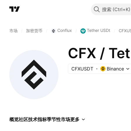
搜索
Conflux
Tether USDt
市场
/
加密货币
/
/
/
CFXU
CFX / Te
CFXUSDT
Binance
概览
社区
技术指标
季节性
市场
更多