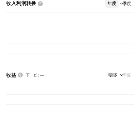
收入利润转换
年度
更多
季度
收益
年度
更多
季度
下一份
:
—