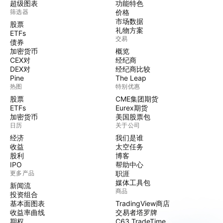
超级图表
功能特色
筛选器
价格
市场数据
股票
礼物方案
ETFs
交易
债券
加密货币
概览
CEX对
经纪商
DEX对
经纪商比较
Pine
The Leap
热图
特别优惠
股票
CME集团期货
ETFs
Eurex期货
加密货币
美国股票包
日历
关于公司
经济
我们是谁
收益
太空任务
股利
博客
IPO
帮助中心
更多产品
职涯
媒体工具包
新闻流
商品
投资组合
基本面图表
TradingView商店
收益率曲线
交易者塔罗牌
期权
C63 TradeTime