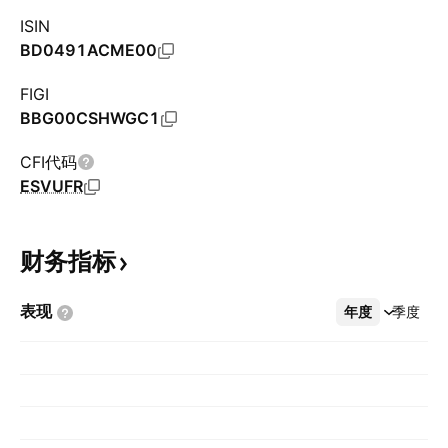
ISIN
BD0491ACME00
FIGI
BBG00CSHWGC1
CFI代码
ESVUFR
财务指标
表现
年度
更多
季度