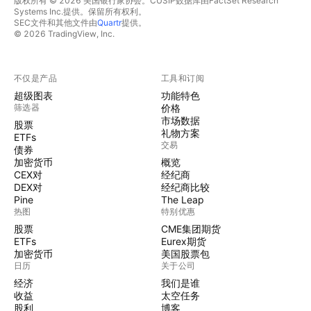
版权所有 © 2026 美国银行家协会。CUSIP数据库由FactSet Research
Systems Inc.提供。保留所有权利。
SEC文件和其他文件由
Quartr
提供。
© 2026 TradingView, Inc.
不仅是产品
工具和订阅
超级图表
功能特色
筛选器
价格
市场数据
股票
礼物方案
ETFs
交易
债券
加密货币
概览
CEX对
经纪商
DEX对
经纪商比较
Pine
The Leap
热图
特别优惠
股票
CME集团期货
ETFs
Eurex期货
加密货币
美国股票包
日历
关于公司
经济
我们是谁
收益
太空任务
股利
博客