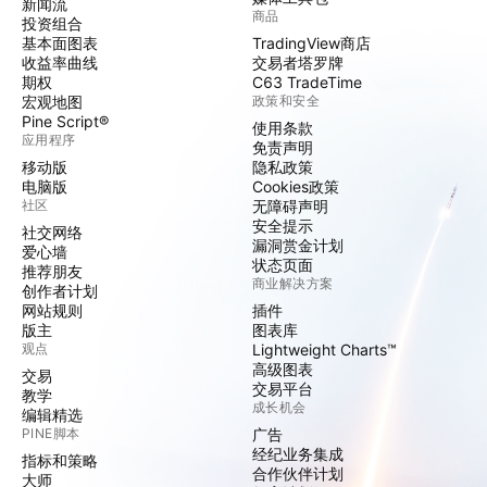
新闻流
商品
投资组合
基本面图表
TradingView商店
收益率曲线
交易者塔罗牌
期权
C63 TradeTime
宏观地图
政策和安全
Pine Script®
使用条款
应用程序
免责声明
移动版
隐私政策
电脑版
Cookies政策
社区
无障碍声明
安全提示
社交网络
漏洞赏金计划
爱心墙
状态页面
推荐朋友
商业解决方案
创作者计划
网站规则
插件
版主
图表库
观点
Lightweight Charts™
高级图表
交易
交易平台
教学
成长机会
编辑精选
PINE脚本
广告
经纪业务集成
指标和策略
合作伙伴计划
大师