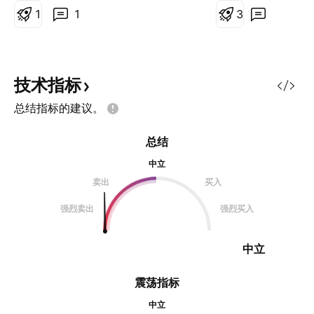
的，根据量价结构布局买点。 4.买
1
1
3
多少。选好标的后，应按总仓位的百
分比来设置仓位，在根据买点配比标
的物的仓位分配，同时设置好止盈止
损。 5.关于趋势线，往往突破第二
技术指标
道趋势线才能更好的判断标的物的反
总结指标的建议。
转迹象。
总结
中立
卖出
买入
强烈卖出
强烈买入
中立
震荡指标
中立