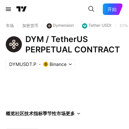
开始
Dymension
Tether USDt
市场
/
加密货币
/
/
/
DYM
DYM / TetherUS
PERPETUAL CONTRACT
DYMUSDT.P
Binance
概览
社区
技术指标
季节性
市场
更多