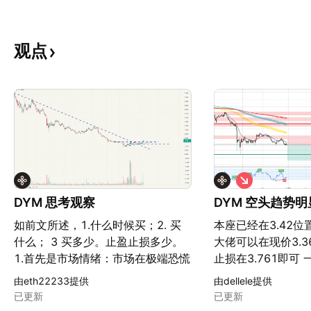
观点
做
空
DYM 思考观察
DYM 空头趋势明
如前文所述，1.什么时候买；2. 买
本座已经在3.42位
什么； 3 买多少。止盈止损多少。
大佬可以在现价3.3
1.首先是市场情绪：市场在极端恐慌
止损在3.761即可
的情况下能更好的观察到交易对的变
体获利点自行把握 
由eth22233提供
由dellele提供
化情况。 2.筛选出产生量变的交易
已更新
已更新
对。 3.买点，筛选产生量变的标