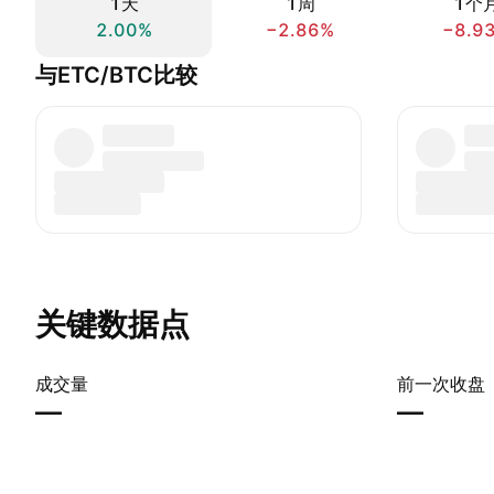
1天
1周
1个
2.00%
−2.86%
−8.9
与ETC/BTC比较
关键数据点
成交量
前一次收盘
—
—