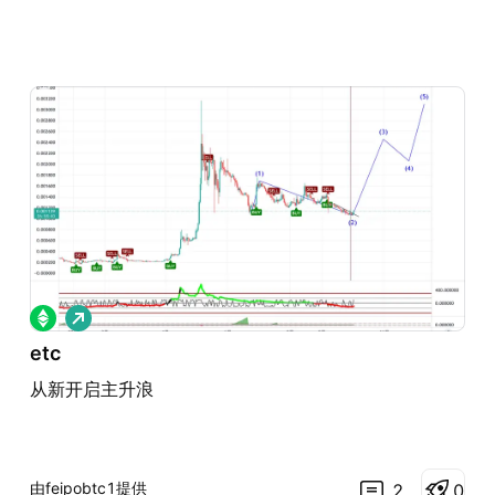
做
多
etc
从新开启主升浪
由feipobtc1提供
2
0