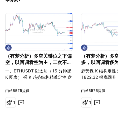
（有梦分析）多空关键位之下偏
（有梦分析）多
空，以回调看空为主，二次不破
多，以回调看多
前低回调看多为辅。
前高回调看空为
一、ETHUSDT 以太坊（15 分钟裸
趋势裸 K 结构定性
K 图表） 裸 K 趋势结构精准定性 盘
1822.32 探底
面标记【多空关键位：1899.19】
多空分水岭 1879.
前期高点 1981.22 开启下行波段，
构与 BTC 同步，
由r66575提供
由r66575提供
高点逐级下移，趋势转空；价格下跌
震荡。 1879.57
触及 1848.95 低点止跌，开启弱势
1
持续承压 1879.5
1
修复反弹。 当前价格持续运行在
震荡，反弹力度有限
1899.19 多空分水岭下方，结构定
实体站稳 1879.5