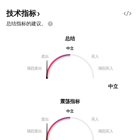
性：下跌趋势内弱势震荡修复 ✅多
多，向上测试 1911
头结构反转确认：连续两根 15 分钟
两根 K 实体跌破 18
技术指标
K 收盘价站稳 1899.19 分水岭，反
头再度发力，下探 18
总结指标的建议。
弹升级 ❌反弹终结确认：连续两根
关键点位 阻力：18
15 分钟 K 收盘价跌破 1848.95 支
水）、1911.23（
总结
撑，新一轮下跌开启 盘面标记精准
1936.90（第 2 
点位 多空分水岭：1899.19 阻力：
中立
1849.72（第 1 
R1=1878.00｜R2=1936
1822.32（第 2 支
卖出
买入
强烈卖出
强烈买入
中立
震荡指标
中立
卖出
买入
强烈卖出
强烈买入