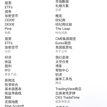
市场数据
股票
礼物方案
ETFs
交易
债券
加密货币
概览
CEX对
经纪商
DEX对
经纪商比较
Pine
The Leap
热图
特别优惠
股票
CME集团期货
ETFs
Eurex期货
加密货币
美国股票包
日历
关于公司
经济
我们是谁
收益
太空任务
股利
博客
IPO
帮助中心
更多产品
职涯
媒体工具包
新闻流
商品
投资组合
基本面图表
TradingView商店
收益率曲线
交易者塔罗牌
期权
C63 TradeTime
宏观地图
政策和安全
Pine Script®