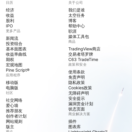
日历
关于公司
经济
我们是谁
收益
太空任务
股利
博客
IPO
帮助中心
更多产品
职涯
媒体工具包
新闻流
商品
投资组合
基本面图表
TradingView商店
收益率曲线
交易者塔罗牌
期权
C63 TradeTime
宏观地图
政策和安全
Pine Script®
使用条款
应用程序
免责声明
移动版
隐私政策
电脑版
Cookies政策
社区
无障碍声明
安全提示
社交网络
漏洞赏金计划
爱心墙
状态页面
推荐朋友
商业解决方案
创作者计划
网站规则
插件
版主
图表库
观点
Lightweight Charts™