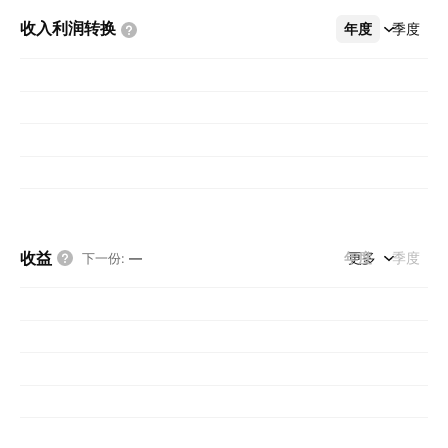
收入利润转换
年度
更多
季度
收益
年度
更多
季度
下一份
:
—