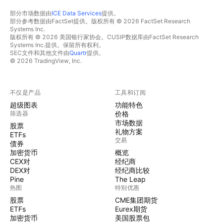
部分市场数据由
ICE Data Services
提供。
部分参考数据由FactSet提供。版权所有 © 2026 FactSet Research
Systems Inc.
版权所有 © 2026 美国银行家协会。CUSIP数据库由FactSet Research
Systems Inc.提供。保留所有权利。
SEC文件和其他文件由
Quartr
提供。
© 2026 TradingView, Inc.
不仅是产品
工具和订阅
超级图表
功能特色
筛选器
价格
市场数据
股票
礼物方案
ETFs
交易
债券
加密货币
概览
CEX对
经纪商
DEX对
经纪商比较
Pine
The Leap
热图
特别优惠
股票
CME集团期货
ETFs
Eurex期货
加密货币
美国股票包