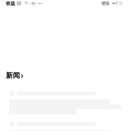
收益
年度
更多
季度
下一份
:
—
新闻