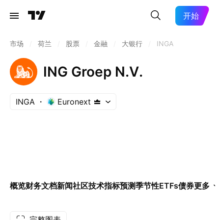
开始
市场
/
荷兰
/
股票
/
金融
/
大银行
/
INGA
ING Groep N.V.
INGA
Euronext
概览
财务
文档
新闻
社区
技术指标
预测
季节性
ETFs
债券
更多
完整图表