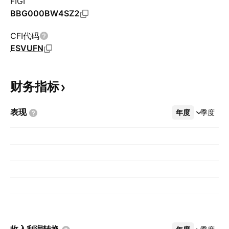
FIGI
BBG000BW4SZ2
CFI代码
ESVUFN
财务指标
表现
年度
更多
季度