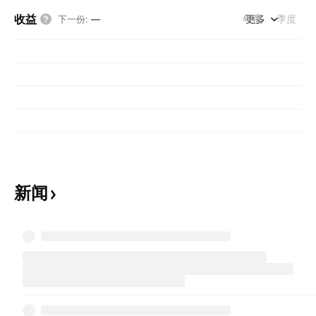
收益
年度
更多
季度
下一份
:
—
新闻