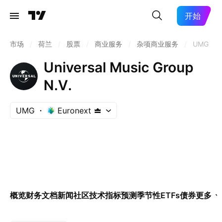
开始
市场
/
荷兰
/
股票
/
商业服务
/
杂项商业服务
/
UMG
Universal Music Group
N.V.
UMG
Euronext
概览
财务
文档
新闻
社区
技术指标
预测
季节性
ETFs
债券
更多