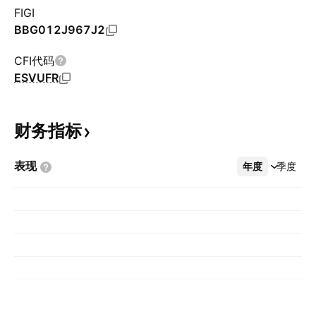
FIGI
BBG012J967J2
CFI代码
ESVUFR
财务指标
表现
年度
更多
季度