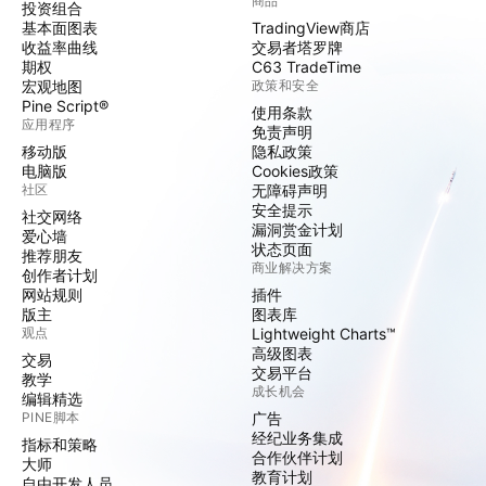
商品
投资组合
基本面图表
TradingView商店
收益率曲线
交易者塔罗牌
期权
C63 TradeTime
宏观地图
政策和安全
Pine Script®
使用条款
应用程序
免责声明
移动版
隐私政策
电脑版
Cookies政策
社区
无障碍声明
安全提示
社交网络
漏洞赏金计划
爱心墙
状态页面
推荐朋友
商业解决方案
创作者计划
网站规则
插件
版主
图表库
观点
Lightweight Charts™
高级图表
交易
交易平台
教学
成长机会
编辑精选
PINE脚本
广告
经纪业务集成
指标和策略
合作伙伴计划
大师
教育计划
自由开发人员