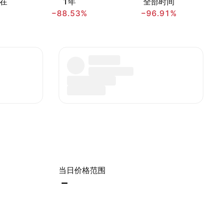
在
1年
全部时间
−88.53%
−96.91%
当日价格范围
–