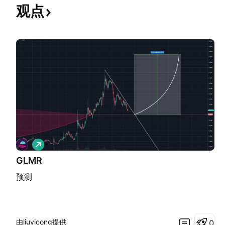
观点
做
多
GLMR
预测
由liuyicong提供
0