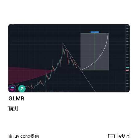
做
多
GLMR
预测
由liuyicong提供
0