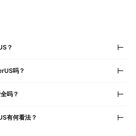
US
？
erUS
吗？
安全吗？
US
有何看法？