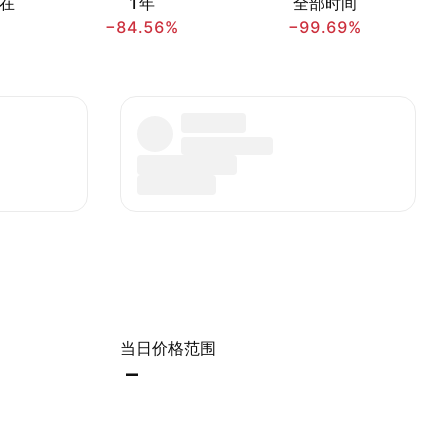
在
1年
全部时间
−84.56%
−99.69%
当日价格范围
–