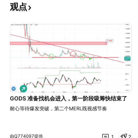
观点
做
多
GODS 准备找机会进入，第一阶段吸筹快结束了
耐心等待爆发突破，第二个MERL既视感节奏
由Q774097提供
1
2