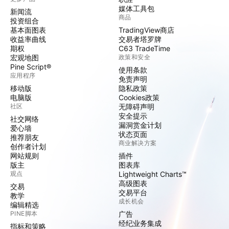
媒体工具包
新闻流
商品
投资组合
基本面图表
TradingView商店
收益率曲线
交易者塔罗牌
期权
C63 TradeTime
宏观地图
政策和安全
Pine Script®
使用条款
应用程序
免责声明
移动版
隐私政策
电脑版
Cookies政策
社区
无障碍声明
安全提示
社交网络
漏洞赏金计划
爱心墙
状态页面
推荐朋友
商业解决方案
创作者计划
网站规则
插件
版主
图表库
观点
Lightweight Charts™
高级图表
交易
交易平台
教学
成长机会
编辑精选
PINE脚本
广告
经纪业务集成
指标和策略