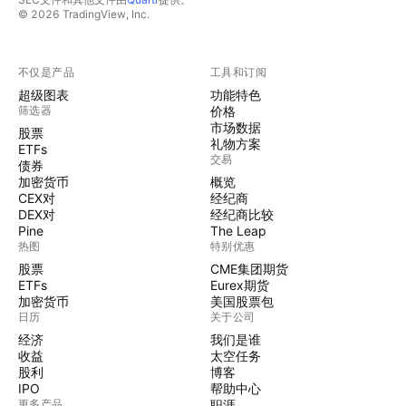
© 2026 TradingView, Inc.
不仅是产品
工具和订阅
超级图表
功能特色
筛选器
价格
市场数据
股票
礼物方案
ETFs
交易
债券
加密货币
概览
CEX对
经纪商
DEX对
经纪商比较
Pine
The Leap
热图
特别优惠
股票
CME集团期货
ETFs
Eurex期货
加密货币
美国股票包
日历
关于公司
经济
我们是谁
收益
太空任务
股利
博客
IPO
帮助中心
更多产品
职涯