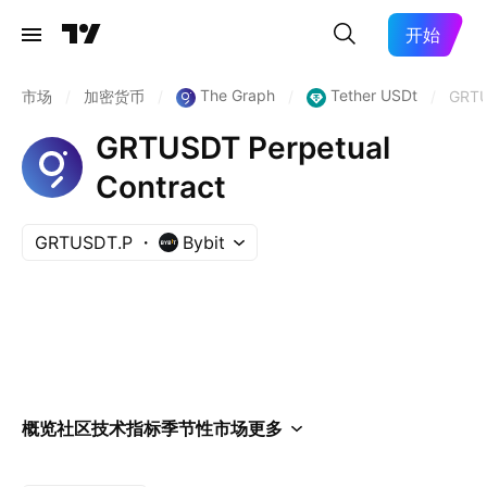
开始
The Graph
Tether USDt
市场
/
加密货币
/
/
/
GRT
GRTUSDT Perpetual
Contract
GRTUSDT.P
Bybit
概览
社区
技术指标
季节性
市场
更多