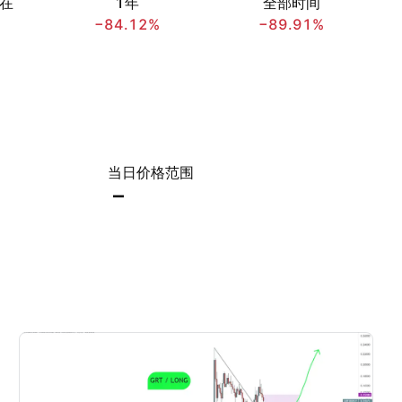
在
1年
全部时间
−84.12%
−89.91%
当日价格范围
–