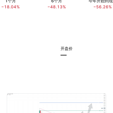
1个月
6个月
今年开始到现
−18.04%
−48.13%
−56.26%
开盘价
—