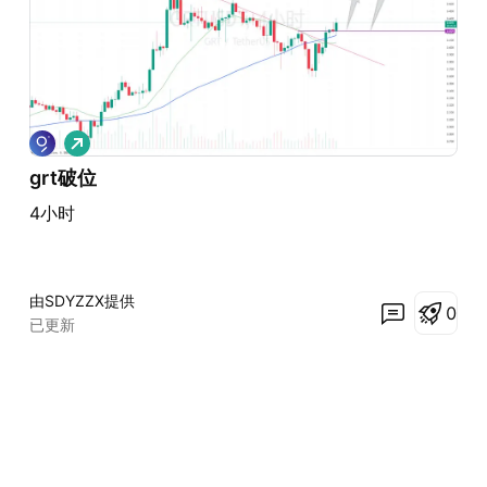
做
多
grt破位
4小时
由SDYZZX提供
0
已更新