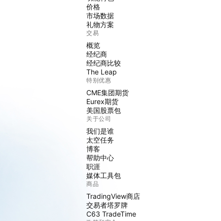
价格
市场数据
礼物方案
交易
概览
经纪商
经纪商比较
The Leap
特别优惠
CME集团期货
Eurex期货
美国股票包
关于公司
我们是谁
太空任务
博客
帮助中心
职涯
媒体工具包
商品
TradingView商店
交易者塔罗牌
C63 TradeTime