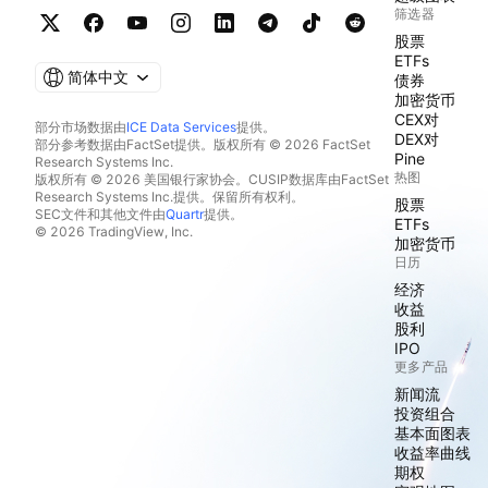
筛选器
股票
ETFs
简体中文
债券
加密货币
CEX对
部分市场数据由
ICE Data Services
提供。
DEX对
部分参考数据由FactSet提供。版权所有 © 2026 FactSet
Pine
Research Systems Inc.
热图
版权所有 © 2026 美国银行家协会。CUSIP数据库由FactSet
Research Systems Inc.提供。保留所有权利。
股票
SEC文件和其他文件由
Quartr
提供。
ETFs
© 2026 TradingView, Inc.
加密货币
日历
经济
收益
股利
IPO
更多产品
新闻流
投资组合
基本面图表
收益率曲线
期权