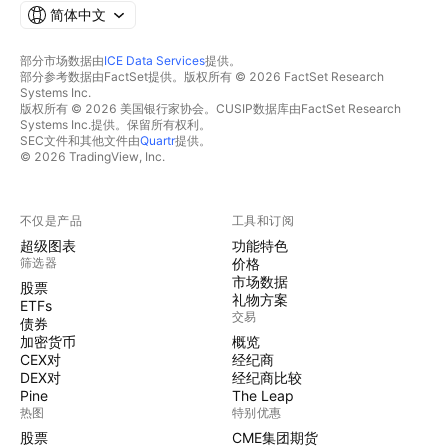
简体中文
部分市场数据由
ICE Data Services
提供。
部分参考数据由FactSet提供。版权所有 © 2026 FactSet Research
Systems Inc.
版权所有 © 2026 美国银行家协会。CUSIP数据库由FactSet Research
Systems Inc.提供。保留所有权利。
SEC文件和其他文件由
Quartr
提供。
© 2026 TradingView, Inc.
不仅是产品
工具和订阅
超级图表
功能特色
筛选器
价格
市场数据
股票
礼物方案
ETFs
交易
债券
加密货币
概览
CEX对
经纪商
DEX对
经纪商比较
Pine
The Leap
热图
特别优惠
股票
CME集团期货