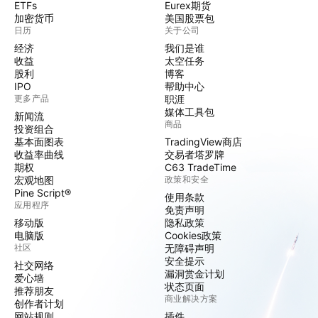
ETFs
Eurex期货
加密货币
美国股票包
日历
关于公司
经济
我们是谁
收益
太空任务
股利
博客
IPO
帮助中心
更多产品
职涯
媒体工具包
新闻流
商品
投资组合
基本面图表
TradingView商店
收益率曲线
交易者塔罗牌
期权
C63 TradeTime
宏观地图
政策和安全
Pine Script®
使用条款
应用程序
免责声明
移动版
隐私政策
电脑版
Cookies政策
社区
无障碍声明
安全提示
社交网络
漏洞赏金计划
爱心墙
状态页面
推荐朋友
商业解决方案
创作者计划
网站规则
插件