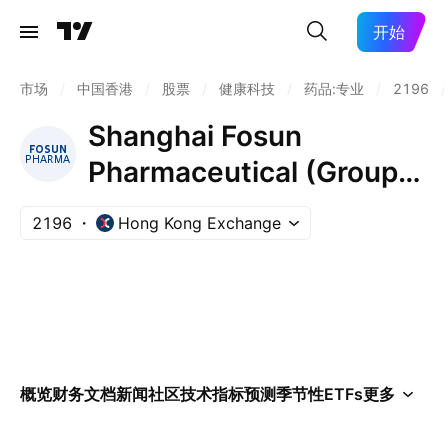
开始
市场
/
中国香港
/
股票
/
健康科技
/
药品:专业
/
2196
/
Shanghai Fosun
Pharmaceutical (Group)
Co., Ltd. Class H
2196
Hong Kong Exchange
概览
财务
文档
新闻
社区
技术指标
预测
季节性
ETFs
更多