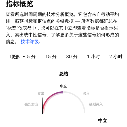
指标概览
查看所选时间周期的技术分析概览。它包含来自移动平均
线、振荡指标和枢轴点的关键数据 — 所有数据都汇总在
“概览”仪表盘中，您可以在其中立即查看指标是否提示买
入、卖出或中性信号。了解更多关于这些信号如何形成的
信息。
技术评级
.
1 分
更多
5 分
15 分
30 分
1 小时
2 小时
总结
中立
卖出
买入
强烈卖出
强烈买入
中立