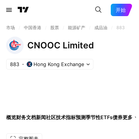
开始
市场
/
中国香港
/
股票
/
能源矿产
/
成品油
/
883
CNOOC Limited
883
Hong Kong Exchange
概览
财务
文档
新闻
社区
技术指标
预测
季节性
ETFs
债券
更多
完整图表