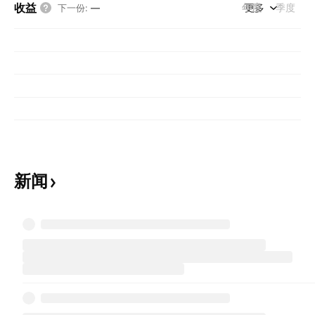
收益
年度
更多
季度
下一份
:
—
新闻