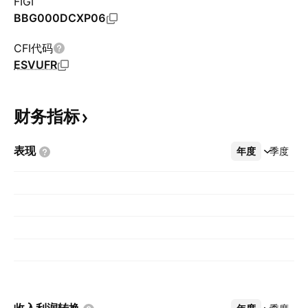
FIGI
BBG000DCXP06
CFI代码
ESVUFR
财务指标
表现
年度
更多
季度