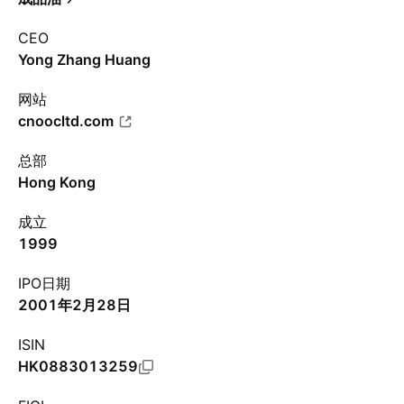
CEO
Yong Zhang Huang
网站
cnoocltd.com
总部
Hong Kong
成立
1999
IPO日期
2001年2月28日
ISIN
HK0883013259