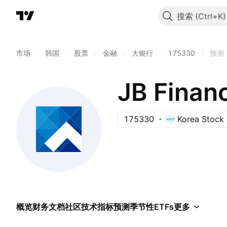
搜索
市场
/
韩国
/
股票
/
金融
/
大银行
/
175330
/
预测
JB Financ
175330
Korea Stock
概览
财务
文档
社区
技术指标
预测
季节性
ETFs
更多