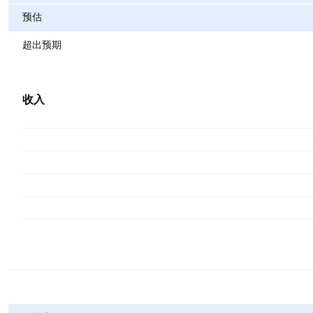
预估
超出预期
收入
指标