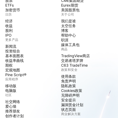
股票
CME集团期货
ETFs
Eurex期货
加密货币
美国股票包
日历
关于公司
经济
我们是谁
收益
太空任务
股利
博客
IPO
帮助中心
更多产品
职涯
媒体工具包
新闻流
商品
投资组合
基本面图表
TradingView商店
收益率曲线
交易者塔罗牌
期权
C63 TradeTime
宏观地图
政策和安全
Pine Script®
使用条款
应用程序
免责声明
移动版
隐私政策
电脑版
Cookies政策
社区
无障碍声明
安全提示
社交网络
漏洞赏金计划
爱心墙
状态页面
推荐朋友
商业解决方案
创作者计划