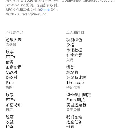
版权所有 © 2026 美国银行家协会。CUSIP数据库由FactSet Research
Systems Inc.提供。保留所有权利。
SEC文件和其他文件由
Quartr
提供。
© 2026 TradingView, Inc.
不仅是产品
工具和订阅
超级图表
功能特色
筛选器
价格
市场数据
股票
礼物方案
ETFs
交易
债券
加密货币
概览
CEX对
经纪商
DEX对
经纪商比较
Pine
The Leap
热图
特别优惠
股票
CME集团期货
ETFs
Eurex期货
加密货币
美国股票包
日历
关于公司
经济
我们是谁
收益
太空任务
股利
博客