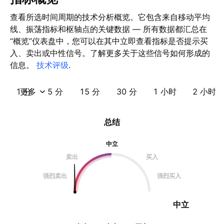
查看所选时间周期的技术分析概览。它包含来自移动平均
线、振荡指标和枢轴点的关键数据 — 所有数据都汇总在
“概览”仪表盘中，您可以在其中立即查看指标是否提示买
入、卖出或中性信号。了解更多关于这些信号如何形成的
信息。
技术评级
.
1 分
更多
5 分
15 分
30 分
1 小时
2 小时
总结
中立
卖出
买入
强烈卖出
强烈买入
中立