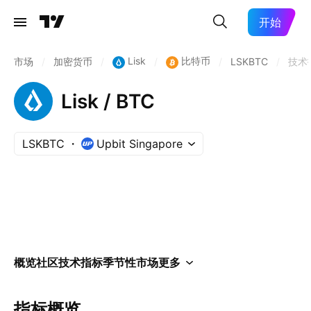
开始
Lisk
比特币
市场
/
加密货币
/
/
/
LSKBTC
/
技术
Lisk / BTC
LSKBTC
Upbit Singapore
概览
社区
技术指标
季节性
市场
更多
指标概览