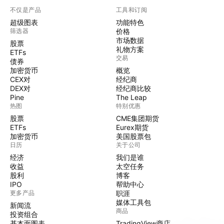
不仅是产品
工具和订阅
超级图表
功能特色
筛选器
价格
市场数据
股票
礼物方案
ETFs
交易
债券
加密货币
概览
CEX对
经纪商
DEX对
经纪商比较
Pine
The Leap
热图
特别优惠
股票
CME集团期货
ETFs
Eurex期货
加密货币
美国股票包
日历
关于公司
经济
我们是谁
收益
太空任务
股利
博客
IPO
帮助中心
更多产品
职涯
媒体工具包
新闻流
商品
投资组合
基本面图表
TradingView商店