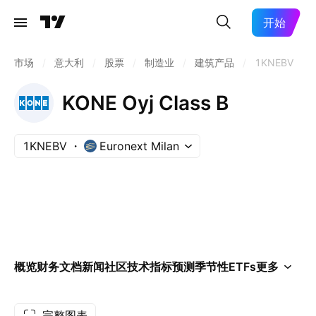
开始
市场
/
意大利
/
股票
/
制造业
/
建筑产品
/
1KNEBV
KONE Oyj Class B
1KNEBV
Euronext Milan
概览
财务
文档
新闻
社区
技术指标
预测
季节性
ETFs
更多
完整图表