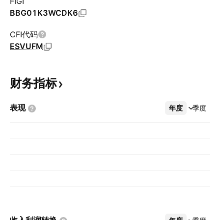
FIGI
BBG01K3WCDK6
CFI代码
ESVUFM
财务指标
表现
年度
更多
季度