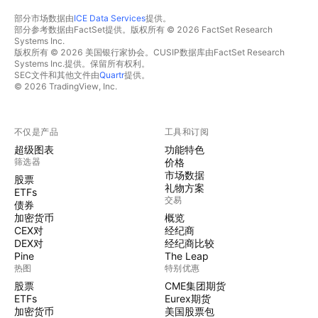
部分市场数据由
ICE Data Services
提供。
部分参考数据由FactSet提供。版权所有 © 2026 FactSet Research
Systems Inc.
版权所有 © 2026 美国银行家协会。CUSIP数据库由FactSet Research
Systems Inc.提供。保留所有权利。
SEC文件和其他文件由
Quartr
提供。
© 2026 TradingView, Inc.
不仅是产品
工具和订阅
超级图表
功能特色
筛选器
价格
市场数据
股票
礼物方案
ETFs
交易
债券
加密货币
概览
CEX对
经纪商
DEX对
经纪商比较
Pine
The Leap
热图
特别优惠
股票
CME集团期货
ETFs
Eurex期货
加密货币
美国股票包