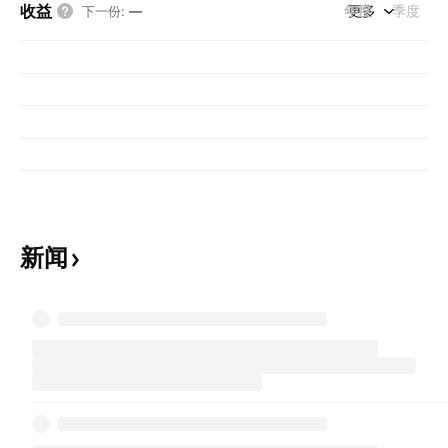
收益
年度
更多
季度
下一份
:
—
新闻