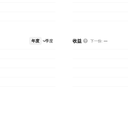
收益
年度
更多
季度
下一份
:
—