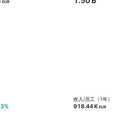
‬
‪1.50 B‬
EUR
）
收入/员工（1年）
23%
‪918.44 K‬
EUR