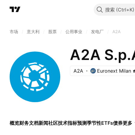
搜索
市场
/
意大利
/
股票
/
公用事业
/
发电厂
/
A2A
A2A S.p.
A2A
Euronext Milan
概览
财务
文档
新闻
社区
技术指标
预测
季节性
ETFs
债券
更多