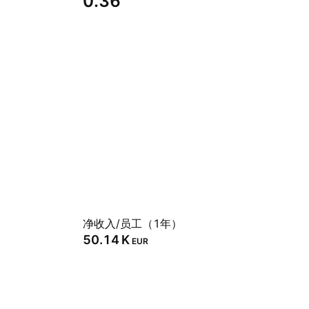
0.36
净收入/员工（1年）
‪50.14 K‬
EUR