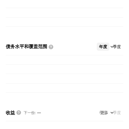
债务水平和覆盖范围
年度
更多
季度
收益
年度
更多
季度
下一份
:
—