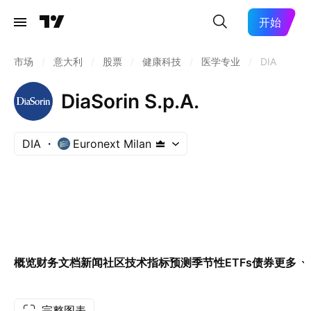
开始
市场
/
意大利
/
股票
/
健康科技
/
医学专业
/
DIA
DiaSorin S.p.A.
DIA
Euronext Milan
概览
财务
文档
新闻
社区
技术指标
预测
季节性
ETFs
债券
更多
完整图表