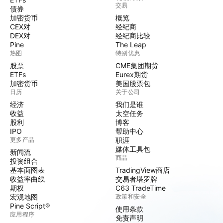
交易
债券
加密货币
概览
CEX对
经纪商
DEX对
经纪商比较
Pine
The Leap
热图
特别优惠
股票
CME集团期货
ETFs
Eurex期货
加密货币
美国股票包
日历
关于公司
经济
我们是谁
收益
太空任务
股利
博客
IPO
帮助中心
更多产品
职涯
媒体工具包
新闻流
商品
投资组合
基本面图表
TradingView商店
收益率曲线
交易者塔罗牌
期权
C63 TradeTime
宏观地图
政策和安全
Pine Script®
使用条款
应用程序
免责声明