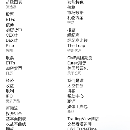
超级图表
功能特色
筛选器
价格
市场数据
股票
礼物方案
ETFs
交易
债券
加密货币
概览
CEX对
经纪商
DEX对
经纪商比较
Pine
The Leap
热图
特别优惠
股票
CME集团期货
ETFs
Eurex期货
加密货币
美国股票包
日历
关于公司
经济
我们是谁
收益
太空任务
股利
博客
IPO
帮助中心
更多产品
职涯
媒体工具包
新闻流
商品
投资组合
基本面图表
TradingView商店
收益率曲线
交易者塔罗牌
期权
C63 TradeTime