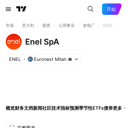
开始
市场
/
意大利
/
股票
/
公用事业
/
发电厂
/
ENEL
Enel SpA
ENEL
Euronext Milan
概览
财务
文档
新闻
社区
技术指标
预测
季节性
ETFs
债券
更多
完整图表