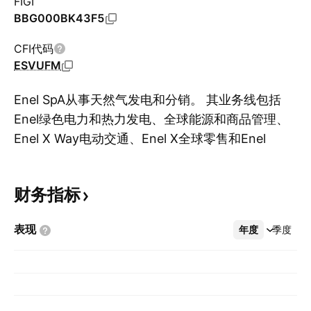
FIGI
BBG000BK43F5
CFI代码
ESVUFM
Enel SpA从事天然气发电和分销。 其业务线包括
Enel绿色电力和热力发电、全球能源和商品管理、
Enel X Way电动交通、Enel X全球零售和Enel
显
Grids。该公司通过以下地理区域开展业务：意大
利、伊比利亚半岛、拉丁美洲、欧洲、北美、非
财务指标
洲、亚洲和大洋洲、北美和拉丁美洲。该公司成立
于1962年12月6日，总部位于意大利罗马。
表现
年度
更多
季度