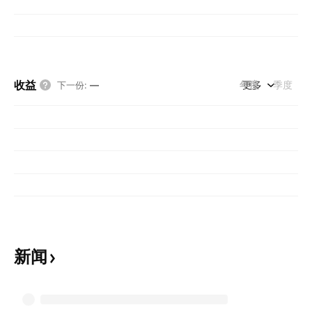
收益
年度
更多
季度
下一份
:
—
新闻