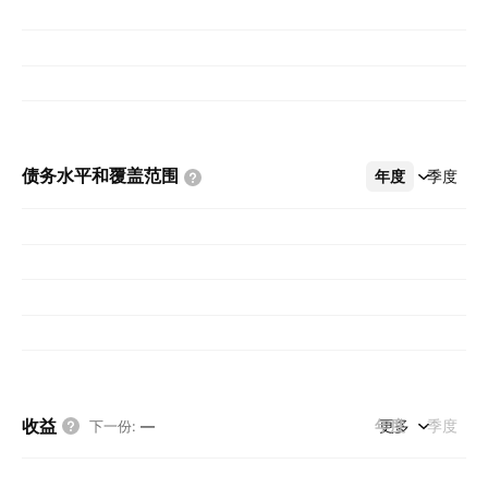
债务水平和覆盖范围
年度
更多
季度
收益
年度
更多
季度
下一份
:
—