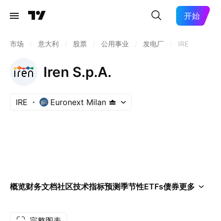
开始
市场
/
意大利
/
股票
/
公用事业
/
发电厂
/
IRE
Iren S.p.A.
IRE
Euronext Milan
概览
财务
文档
社区
技术指标
预测
季节性
ETFs
债券
更多
完整图表