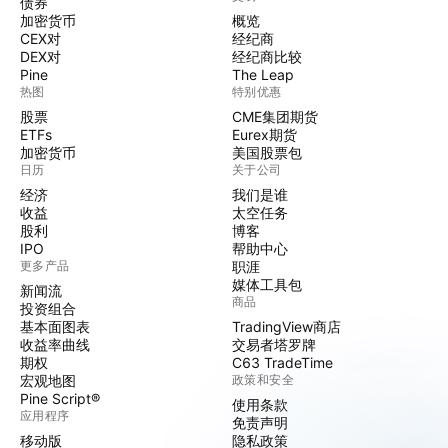
债券
加密货币
概览
CEX对
经纪商
DEX对
经纪商比较
Pine
The Leap
热图
特别优惠
股票
CME集团期货
ETFs
Eurex期货
加密货币
美国股票包
日历
关于公司
经济
我们是谁
收益
太空任务
股利
博客
IPO
帮助中心
更多产品
职涯
媒体工具包
新闻流
商品
投资组合
基本面图表
TradingView商店
收益率曲线
交易者塔罗牌
期权
C63 TradeTime
宏观地图
政策和安全
Pine Script®
使用条款
应用程序
免责声明
移动版
隐私政策