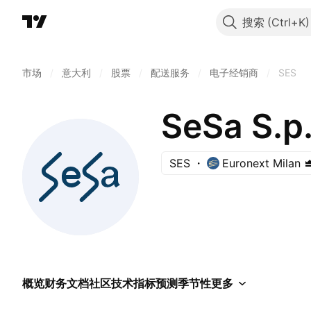
搜索
市场
/
意大利
/
股票
/
配送服务
/
电子经销商
/
SES
SeSa S.p
SES
Euronext Milan
概览
财务
文档
社区
技术指标
预测
季节性
更多