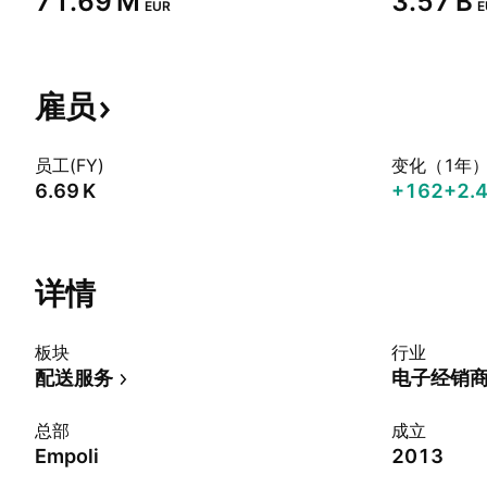
‪71.69 M‬
‪3.57 B‬
EUR
E
雇员
员工(FY)
变化（1年
‪6.69 K‬
+162
+2.
详情
板块
行业
配送服务
电子经销
总部
成立
Empoli
2013