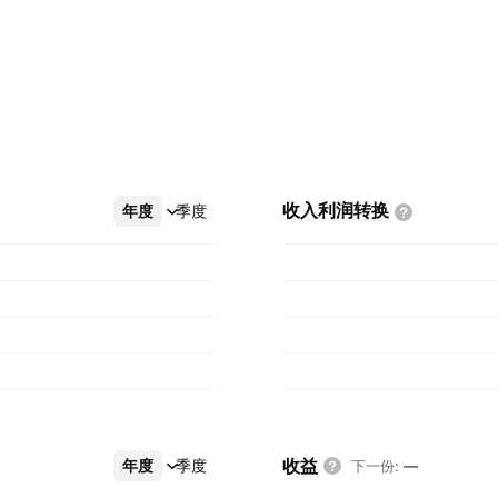
收入利润转换
年度
更多
季度
收益
年度
更多
季度
下一份
:
—