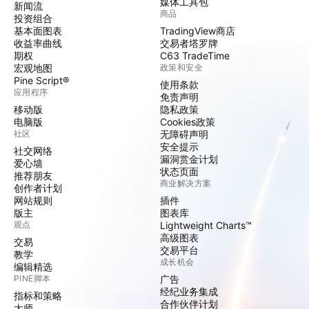
媒体工具包
新闻流
商品
投资组合
基本面图表
TradingView商店
收益率曲线
交易者塔罗牌
期权
C63 TradeTime
宏观地图
政策和安全
Pine Script®
使用条款
应用程序
免责声明
移动版
隐私政策
电脑版
Cookies政策
社区
无障碍声明
安全提示
社交网络
漏洞赏金计划
爱心墙
状态页面
推荐朋友
商业解决方案
创作者计划
网站规则
插件
版主
图表库
观点
Lightweight Charts™
高级图表
交易
交易平台
教学
成长机会
编辑精选
PINE脚本
广告
经纪业务集成
指标和策略
合作伙伴计划
大师