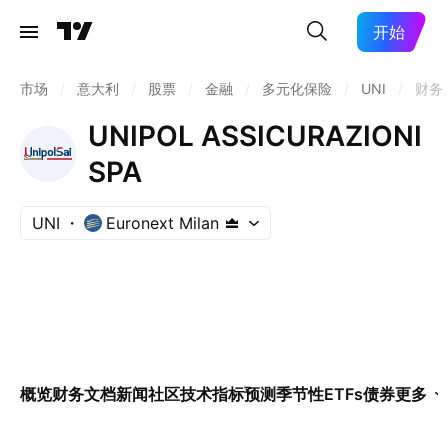
开始
市场
/
意大利
/
股票
/
金融
/
多元化保险
/
UNI
/
财务
UNIPOL ASSICURAZIONI
SPA
UNI
Euronext Milan
概览
财务
文档
新闻
社区
技术指标
预测
季节性
ETFs
债券
更多