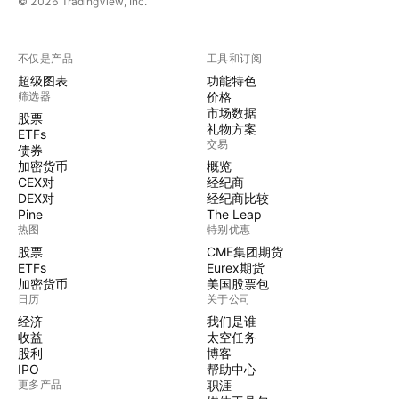
© 2026 TradingView, Inc.
不仅是产品
工具和订阅
超级图表
功能特色
筛选器
价格
市场数据
股票
礼物方案
ETFs
交易
债券
加密货币
概览
CEX对
经纪商
DEX对
经纪商比较
Pine
The Leap
热图
特别优惠
股票
CME集团期货
ETFs
Eurex期货
加密货币
美国股票包
日历
关于公司
经济
我们是谁
收益
太空任务
股利
博客
IPO
帮助中心
更多产品
职涯