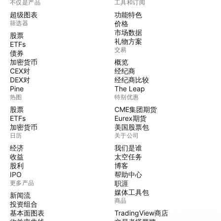
不仅是产品
工具和订阅
超级图表
功能特色
筛选器
价格
市场数据
股票
礼物方案
ETFs
交易
债券
加密货币
概览
CEX对
经纪商
DEX对
经纪商比较
Pine
The Leap
热图
特别优惠
股票
CME集团期货
ETFs
Eurex期货
加密货币
美国股票包
日历
关于公司
经济
我们是谁
收益
太空任务
股利
博客
IPO
帮助中心
更多产品
职涯
媒体工具包
新闻流
商品
投资组合
基本面图表
TradingView商店