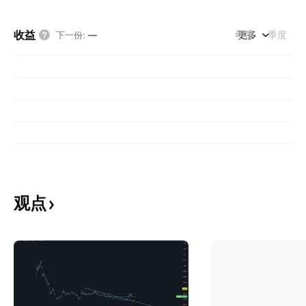
收益
年度
更多
季度
下一份
:
—
观点