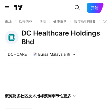
开始
市场
/
马来西亚
/
股票
/
健康服务
/
医疗/护理服务
/
DC
DC Healthcare Holdings
Bhd
DCHCARE
Bursa Malaysia
概览
财务
社区
技术指标
预测
季节性
更多