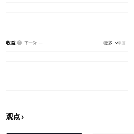
收益
年度
更多
季度
下一份
:
—
观点