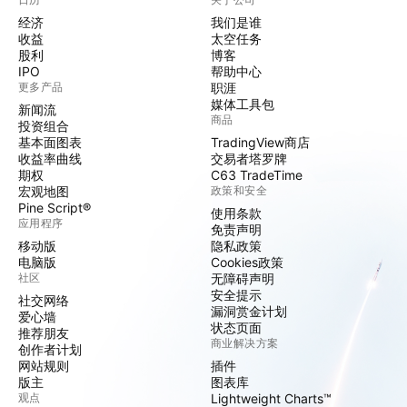
经济
我们是谁
收益
太空任务
股利
博客
IPO
帮助中心
更多产品
职涯
媒体工具包
新闻流
商品
投资组合
基本面图表
TradingView商店
收益率曲线
交易者塔罗牌
期权
C63 TradeTime
宏观地图
政策和安全
Pine Script®
使用条款
应用程序
免责声明
移动版
隐私政策
电脑版
Cookies政策
社区
无障碍声明
安全提示
社交网络
漏洞赏金计划
爱心墙
状态页面
推荐朋友
商业解决方案
创作者计划
网站规则
插件
版主
图表库
观点
Lightweight Charts™