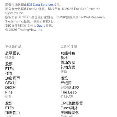
部分市场数据由
ICE Data Services
提供。
部分参考数据由FactSet提供。版权所有 © 2026 FactSet Research
Systems Inc.
版权所有 © 2026 美国银行家协会。CUSIP数据库由FactSet Research
Systems Inc.提供。保留所有权利。
SEC文件和其他文件由
Quartr
提供。
© 2026 TradingView, Inc.
不仅是产品
工具和订阅
超级图表
功能特色
筛选器
价格
市场数据
股票
礼物方案
ETFs
交易
债券
加密货币
概览
CEX对
经纪商
DEX对
经纪商比较
Pine
The Leap
热图
特别优惠
股票
CME集团期货
ETFs
Eurex期货
加密货币
美国股票包
日历
关于公司