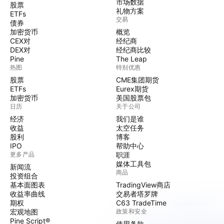
市场数据
股票
礼物方案
ETFs
交易
债券
加密货币
概览
CEX对
经纪商
DEX对
经纪商比较
Pine
The Leap
热图
特别优惠
股票
CME集团期货
ETFs
Eurex期货
加密货币
美国股票包
日历
关于公司
经济
我们是谁
收益
太空任务
股利
博客
IPO
帮助中心
更多产品
职涯
媒体工具包
新闻流
商品
投资组合
基本面图表
TradingView商店
收益率曲线
交易者塔罗牌
期权
C63 TradeTime
宏观地图
政策和安全
Pine Script®
使用条款