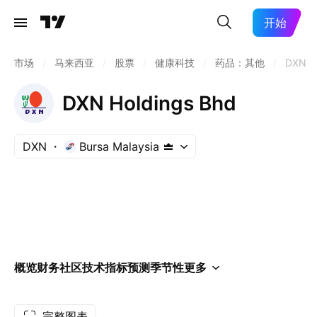
开始
市场
/
马来西亚
/
股票
/
健康科技
/
药品：其他
/
DXN
DXN Holdings Bhd
DXN
Bursa Malaysia
概览
财务
社区
技术指标
预测
季节性
更多
完整图表