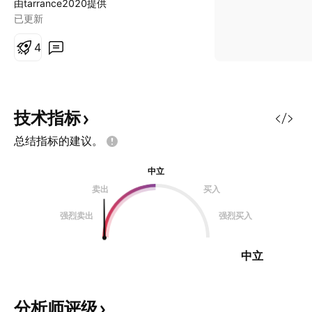
由tarrance2020提供
基本面 1.近期的业绩销售有下降一
已更新
点，但净利润依然不错 2.股息利率
目前是4.多%，如果价格再跌会更吸
4
引人 3.业务方面有新闻是写往巴西
和中国方向扩展，未来是否能带来贡
献是多少没人知道。但对盈利方面应
该会是正面增长 4.在财报里面股东
技术指标
持有比例很高 且包含了本地基金的
总结指标的建议。
加入 证明基金业看好这企业 长期投
资的话 我觉得在0.6附近可以收一
中立
点，当成老人股，后期如果中国和巴
卖出
买入
西扩展带来成长，会是不错的收股息
股
强烈卖出
强烈买入
中立
分析师评级