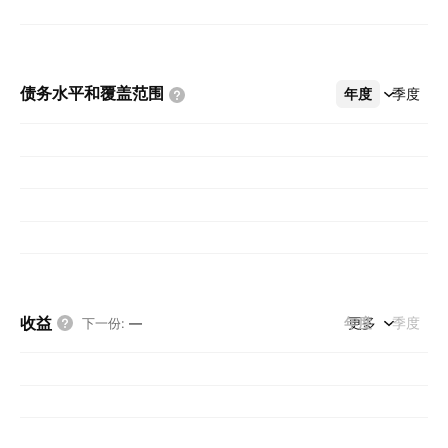
债务水平和覆盖范围
年度
更多
季度
收益
年度
更多
季度
下一份
:
—