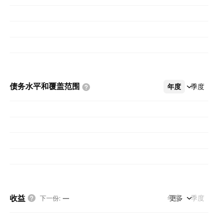
债务水平和覆盖范围
年度
更多
季度
收益
年度
更多
季度
下一份
:
—