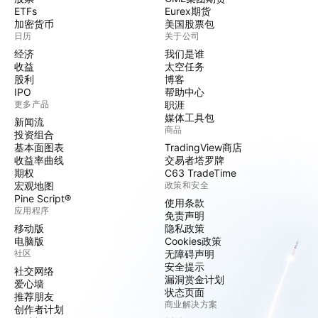
ETFs
Eurex期货
加密货币
美国股票包
日历
关于公司
经济
我们是谁
收益
太空任务
股利
博客
IPO
帮助中心
更多产品
职涯
媒体工具包
新闻流
商品
投资组合
基本面图表
TradingView商店
收益率曲线
交易者塔罗牌
期权
C63 TradeTime
宏观地图
政策和安全
Pine Script®
使用条款
应用程序
免责声明
移动版
隐私政策
电脑版
Cookies政策
社区
无障碍声明
安全提示
社交网络
漏洞赏金计划
爱心墙
状态页面
推荐朋友
商业解决方案
创作者计划