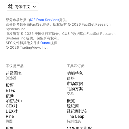
简体中文
部分市场数据由
ICE Data Services
提供。
部分参考数据由FactSet提供。版权所有 © 2026 FactSet Research
Systems Inc.
版权所有 © 2026 美国银行家协会。CUSIP数据库由FactSet Research
Systems Inc.提供。保留所有权利。
SEC文件和其他文件由
Quartr
提供。
© 2026 TradingView, Inc.
不仅是产品
工具和订阅
超级图表
功能特色
筛选器
价格
市场数据
股票
礼物方案
ETFs
交易
债券
加密货币
概览
CEX对
经纪商
DEX对
经纪商比较
Pine
The Leap
热图
特别优惠
股票
CME集团期货