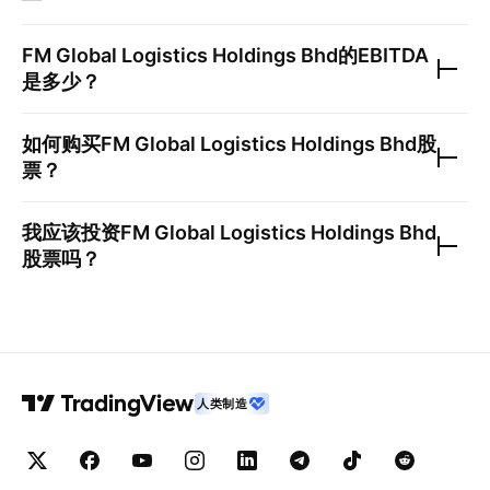
FM Global Logistics Holdings Bhd
的EBITDA
是多少？
如何购买
FM Global Logistics Holdings Bhd
股
票？
我应该投资
FM Global Logistics Holdings Bhd
股票吗？
人类制造