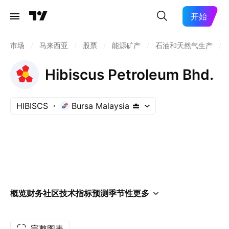
开始
市场
/
马来西亚
/
股票
/
能源矿产
/
石油和天然气生产
/
Hibiscus Petroleum Bhd.
HIBISCS
Bursa Malaysia
概览
财务
社区
技术指标
预测
季节性
更多
完整图表