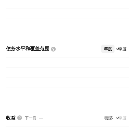
债务水平和覆盖范围
年度
更多
季度
收益
年度
更多
季度
下一份
:
—