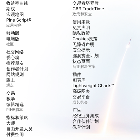
收益率曲线
交易者塔罗牌
期权
C63 TradeTime
宏观地图
政策和安全
Pine Script®
使用条款
应用程序
免责声明
移动版
隐私政策
电脑版
Cookies政策
社区
无障碍声明
安全提示
社交网络
漏洞赏金计划
爱心墙
状态页面
推荐朋友
商业解决方案
创作者计划
网站规则
插件
版主
图表库
观点
Lightweight Charts™
高级图表
交易
交易平台
教学
成长机会
编辑精选
PINE脚本
广告
经纪业务集成
指标和策略
合作伙伴计划
大师
教育计划
自由开发人员
付费空间