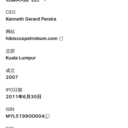
CEO
Kenneth Gerard Pereira
网站
hibiscuspetroleum.com
总部
Kuala Lumpur
成立
2007
IPO日期
2011年6月30日
ISIN
MYL5199OO004