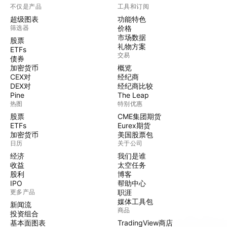
不仅是产品
工具和订阅
超级图表
功能特色
筛选器
价格
市场数据
股票
礼物方案
ETFs
交易
债券
加密货币
概览
CEX对
经纪商
DEX对
经纪商比较
Pine
The Leap
热图
特别优惠
股票
CME集团期货
ETFs
Eurex期货
加密货币
美国股票包
日历
关于公司
经济
我们是谁
收益
太空任务
股利
博客
IPO
帮助中心
更多产品
职涯
媒体工具包
新闻流
商品
投资组合
基本面图表
TradingView商店