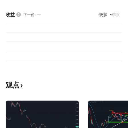
收益
年度
更多
季度
下一份
:
—
观点