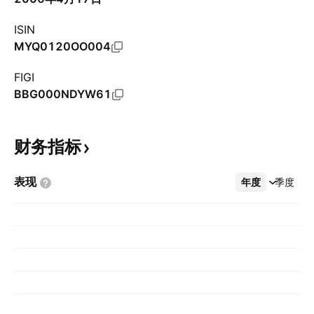
ISIN
MYQ0120OO004
FIGI
BBG000NDYW61
财务指标
表现
年度
更多
季度