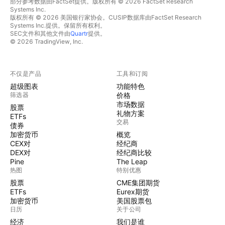
部分参考数据由FactSet提供。版权所有 © 2026 FactSet Research
Systems Inc.
版权所有 © 2026 美国银行家协会。CUSIP数据库由FactSet Research
Systems Inc.提供。保留所有权利。
SEC文件和其他文件由
Quartr
提供。
© 2026 TradingView, Inc.
不仅是产品
工具和订阅
超级图表
功能特色
筛选器
价格
市场数据
股票
礼物方案
ETFs
交易
债券
加密货币
概览
CEX对
经纪商
DEX对
经纪商比较
Pine
The Leap
热图
特别优惠
股票
CME集团期货
ETFs
Eurex期货
加密货币
美国股票包
日历
关于公司
经济
我们是谁