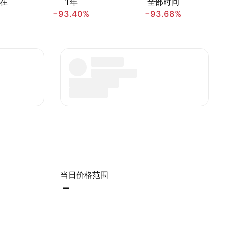
在
1年
全部时间
−93.40%
−93.68%
当日价格范围
–