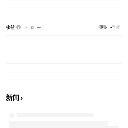
收益
年度
更多
季度
下一份
:
—
新闻