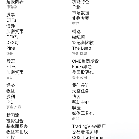
超级图表
功能特色
筛选器
价格
市场数据
股票
礼物方案
ETFs
交易
债券
加密货币
概览
CEX对
经纪商
DEX对
经纪商比较
Pine
The Leap
热图
特别优惠
股票
CME集团期货
ETFs
Eurex期货
加密货币
美国股票包
日历
关于公司
经济
我们是谁
收益
太空任务
股利
博客
IPO
帮助中心
更多产品
职涯
媒体工具包
新闻流
商品
投资组合
基本面图表
TradingView商店
收益率曲线
交易者塔罗牌
期权
C63 TradeTime