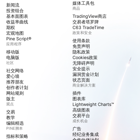
媒体工具包
新闻流
商品
投资组合
基本面图表
TradingView商店
收益率曲线
交易者塔罗牌
期权
C63 TradeTime
宏观地图
政策和安全
Pine Script®
使用条款
应用程序
免责声明
移动版
隐私政策
电脑版
Cookies政策
社区
无障碍声明
安全提示
社交网络
漏洞赏金计划
爱心墙
状态页面
推荐朋友
商业解决方案
创作者计划
网站规则
插件
版主
图表库
观点
Lightweight Charts™
高级图表
交易
交易平台
教学
成长机会
编辑精选
PINE脚本
广告
经纪业务集成
指标和策略
合作伙伴计划