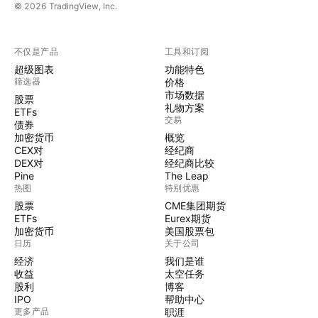
© 2026 TradingView, Inc.
不仅是产品
工具和订阅
超级图表
功能特色
筛选器
价格
市场数据
股票
礼物方案
ETFs
交易
债券
加密货币
概览
CEX对
经纪商
DEX对
经纪商比较
Pine
The Leap
热图
特别优惠
股票
CME集团期货
ETFs
Eurex期货
加密货币
美国股票包
日历
关于公司
经济
我们是谁
收益
太空任务
股利
博客
IPO
帮助中心
更多产品
职涯