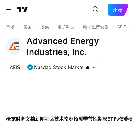
开始
市场
/
美国
/
股票
/
电子科技
/
电子生产设备
/
AEIS
/
Advanced Energy
Industries, Inc.
AEIS
Nasdaq Stock Market
概览
财务
文档
新闻
社区
技术指标
预测
季节性
期权
ETFs
债券
更