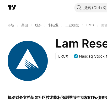
搜索
市场
/
美国
/
股票
/
制造业
/
工业机械
/
LRCX
/
财
Lam Rese
LRCX
Nasdaq Stock 
概览
财务
文档
新闻
社区
技术指标
预测
季节性
期权
ETFs
债券