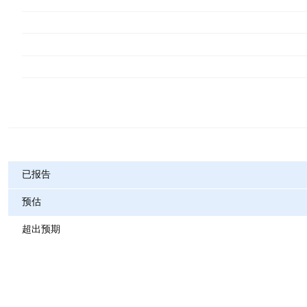
指标
已报告
预估
超出预期