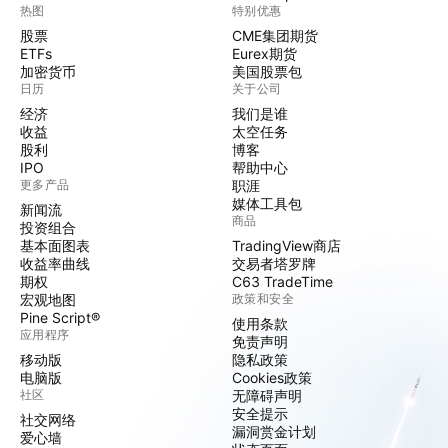
热图
特别优惠
股票
CME集团期货
ETFs
Eurex期货
加密货币
美国股票包
日历
关于公司
经济
我们是谁
收益
太空任务
股利
博客
IPO
帮助中心
更多产品
职涯
媒体工具包
新闻流
商品
投资组合
基本面图表
TradingView商店
收益率曲线
交易者塔罗牌
期权
C63 TradeTime
宏观地图
政策和安全
Pine Script®
使用条款
应用程序
免责声明
移动版
隐私政策
电脑版
Cookies政策
社区
无障碍声明
安全提示
社交网络
漏洞赏金计划
爱心墙