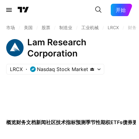
开始
市场
/
美国
/
股票
/
制造业
/
工业机械
/
LRCX
/
财务
Lam Research
Corporation
LRCX
Nasdaq Stock Market
概览
财务
文档
新闻
社区
技术指标
预测
季节性
期权
ETFs
债券
更