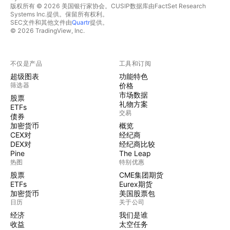
版权所有 © 2026 美国银行家协会。CUSIP数据库由FactSet Research
Systems Inc.提供。保留所有权利。
SEC文件和其他文件由
Quartr
提供。
© 2026 TradingView, Inc.
不仅是产品
工具和订阅
超级图表
功能特色
筛选器
价格
市场数据
股票
礼物方案
ETFs
交易
债券
加密货币
概览
CEX对
经纪商
DEX对
经纪商比较
Pine
The Leap
热图
特别优惠
股票
CME集团期货
ETFs
Eurex期货
加密货币
美国股票包
日历
关于公司
经济
我们是谁
收益
太空任务