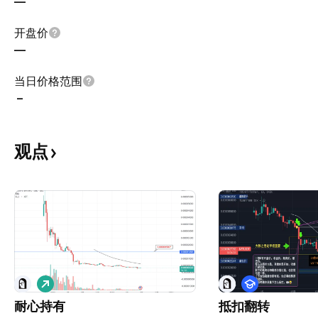
—
开盘价
—
当日价格范围
–
观点
做
教
多
学
耐心持有
抵扣翻转