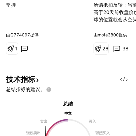
坚持
所谓抵扣反转：当
高于20天前收盘价
球的位置就会从空
趋势！（有个观察
大针之后起码走平
由Q774097提供
由mofa3800提供
矩形k组合第18天
1
选择底仓位了。） 
2
6
38
盘价很难超过并站
置。 后天呢？黄色
那根大针的收盘价
0.000003181
技术指标
球球会移动到0.000
总结指标的建议。
价是不是相对容易
呢？ 如果站上去，
总结
根k站上去不掉下来
中立
转！空头趋势反转
币价站上ma20意
卖出
买入
涨，至于涨幅是另一
强烈卖出
强烈买入