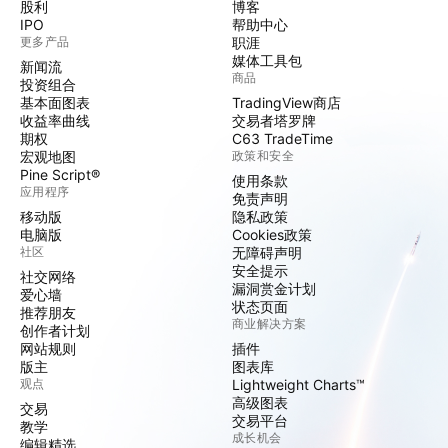
股利
博客
IPO
帮助中心
更多产品
职涯
媒体工具包
新闻流
商品
投资组合
基本面图表
TradingView商店
收益率曲线
交易者塔罗牌
期权
C63 TradeTime
宏观地图
政策和安全
Pine Script®
使用条款
应用程序
免责声明
移动版
隐私政策
电脑版
Cookies政策
社区
无障碍声明
安全提示
社交网络
漏洞赏金计划
爱心墙
状态页面
推荐朋友
商业解决方案
创作者计划
网站规则
插件
版主
图表库
观点
Lightweight Charts™
高级图表
交易
交易平台
教学
成长机会
编辑精选