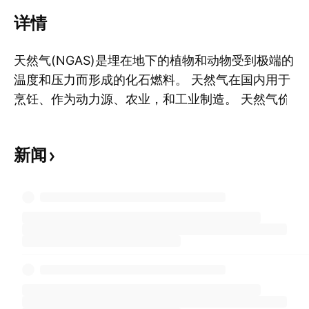
详情
天然气(NGAS)是埋在地下的植物和动物受到极端的
温度和压力而形成的化石燃料。 天然气在国内用于
烹饪、作为动力源、农业，和工业制造。 天然气价
显
格波动不定，主要取决于生产问题、库存、天气情
况、经济增长、原油价格以及近期煤炭。 天然气通
新闻
常以MMBtu测量，1 MMBTu等于100万BTU(英制
热量单位)。