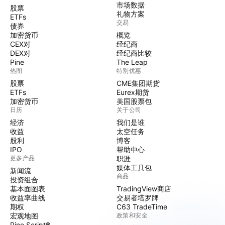
市场数据
股票
礼物方案
ETFs
交易
债券
加密货币
概览
CEX对
经纪商
DEX对
经纪商比较
Pine
The Leap
热图
特别优惠
股票
CME集团期货
ETFs
Eurex期货
加密货币
美国股票包
日历
关于公司
经济
我们是谁
收益
太空任务
股利
博客
IPO
帮助中心
更多产品
职涯
媒体工具包
新闻流
商品
投资组合
基本面图表
TradingView商店
收益率曲线
交易者塔罗牌
期权
C63 TradeTime
宏观地图
政策和安全
Pine Script®