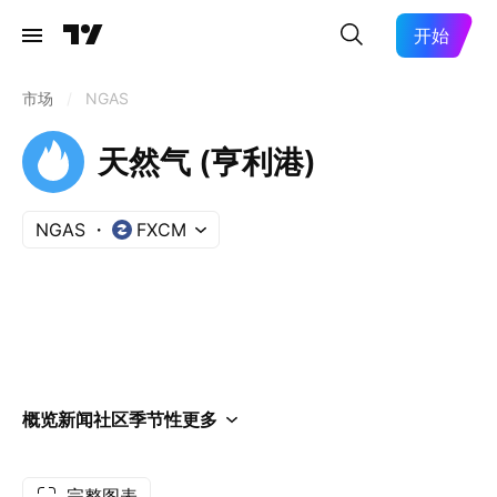
开始
市场
/
NGAS
天然气 (亨利港)
NGAS
FXCM
概览
新闻
社区
季节性
更多
完整图表