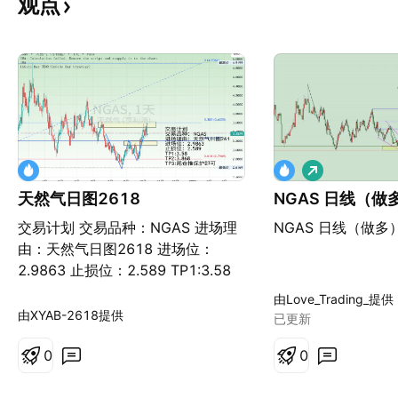
观点
做
多
天然气日图2618
NGAS 日
交易计划 交易品种：NGAS 进场理
NGAS 日线（做
由：天然气日图2618 进场位：
2.9863 止损位：2.589 TP1:3.58
TP2:3.868 TP3:尾仓推保护即可
由Love_Trading_提供
由XYAB-2618提供
已更新
0
0