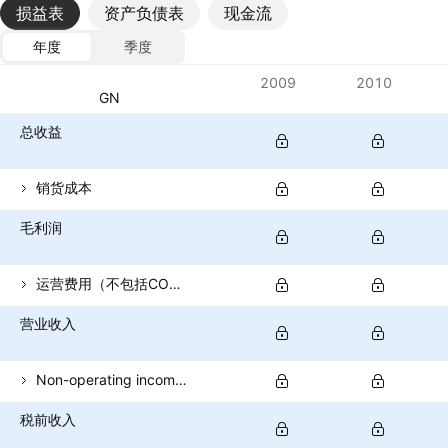
损益表
资产负债表
现金流
年度
季度
指标
2009
2010
货币：NGN
总收益
销货成本
毛利润
运营费用（不包括COGS）
营业收入
Non-operating income (total)
税前收入