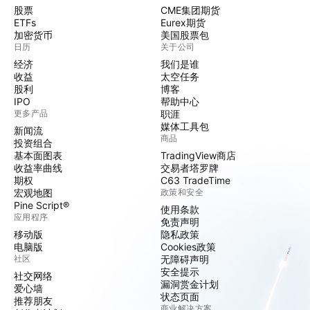
股票
CME集团期货
ETFs
Eurex期货
加密货币
美国股票包
日历
关于公司
经济
我们是谁
收益
太空任务
股利
博客
IPO
帮助中心
更多产品
职涯
媒体工具包
新闻流
商品
投资组合
基本面图表
TradingView商店
收益率曲线
交易者塔罗牌
期权
C63 TradeTime
宏观地图
政策和安全
Pine Script®
使用条款
应用程序
免责声明
移动版
隐私政策
电脑版
Cookies政策
社区
无障碍声明
安全提示
社交网络
漏洞赏金计划
爱心墙
状态页面
推荐朋友
商业解决方案