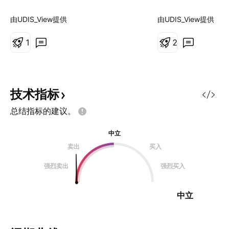
缘政治武器和经济力量。全球液化天
这一显著上涨主要
然气（LNG）产能的大幅激增被称
紧张的地缘政治局
由UDIS_View提供
由UDIS_View提供
为“第三次浪潮”，正在重塑整个能源
以色列之间冲突的
格局。美国实现了创纪录的日产
1
国可能直接军事介
2
1085亿立方英尺的产量，而从卡塔
些复杂因素的交织
尔到墨西哥湾沿岸的新液化设施正准
供应的预期，影响
备在2030年前向市场额外注入3000
天然气价格向关键价
亿立方米的天然气。这种充裕的供应
朗能源基础设施（
技术指标
压低了美国国内价格，在17年间为
南帕斯气田）的直
总结指标的建议。
美国消费者节省了1.6万亿美元，并
球天然气供应构成
将汽油价格推至4年来的低点。 然
外，霍尔木兹海峡
中立
而，这种供应过剩造成了一个悖论。
气（LNG）运输的
卖出
买入
虽然北美生产商保持着前所未有的产
面临脆弱性。尽管
量，但随着区域市场的相互关联，全
大天然气储量并位
强烈卖出
强烈买入
球波动性却在加剧。卡塔尔的生产中
但国际制裁和高企
断现在会影响休斯顿的价格；东京的
制了其出口能力，
中立
寒流会影响柏
对任何中断都极为