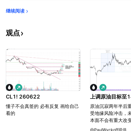
继续阅读
观点
做
做
多
多
CL1! 260622
上调原油目标至1
懂子不会真签的 必有反复 画给自己
原油沉寂两年半后
看的
受地缘风险冲击，
本面不会有重大改
到140，中间一定
由PaulWyckoff提供