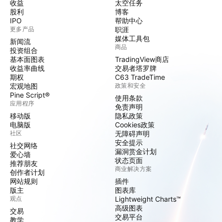
收益
太空任务
股利
博客
IPO
帮助中心
更多产品
职涯
媒体工具包
新闻流
商品
投资组合
基本面图表
TradingView商店
收益率曲线
交易者塔罗牌
期权
C63 TradeTime
宏观地图
政策和安全
Pine Script®
使用条款
应用程序
免责声明
移动版
隐私政策
电脑版
Cookies政策
社区
无障碍声明
安全提示
社交网络
漏洞赏金计划
爱心墙
状态页面
推荐朋友
商业解决方案
创作者计划
网站规则
插件
版主
图表库
观点
Lightweight Charts™
高级图表
交易
交易平台
教学