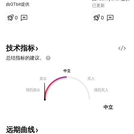
波拉升，抓主升浪
由GTbit提供
已更新
0
0
技术指标
总结指标的建议。
中立
卖出
买入
强烈卖出
强烈买入
中立
远期曲线