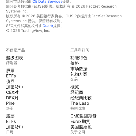
部分市场数据由
ICE Data Services
提供。
部分参考数据由FactSet提供。版权所有 © 2026 FactSet Research
Systems Inc.
版权所有 © 2026 美国银行家协会。CUSIP数据库由FactSet Research
Systems Inc.提供。保留所有权利。
SEC文件和其他文件由
Quartr
提供。
© 2026 TradingView, Inc.
不仅是产品
工具和订阅
超级图表
功能特色
筛选器
价格
市场数据
股票
礼物方案
ETFs
交易
债券
加密货币
概览
CEX对
经纪商
DEX对
经纪商比较
Pine
The Leap
热图
特别优惠
股票
CME集团期货
ETFs
Eurex期货
加密货币
美国股票包
日历
关于公司