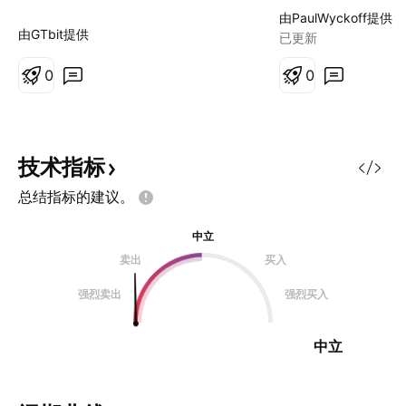
到140，中间一定
由PaulWyckoff提供
波拉升，抓主升浪
由GTbit提供
已更新
0
0
技术指标
总结指标的建议。
中立
卖出
买入
强烈卖出
强烈买入
中立