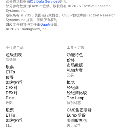
部分市场数据由
ICE Data Services
提供。
部分参考数据由FactSet提供。版权所有 © 2026 FactSet Research
Systems Inc.
版权所有 © 2026 美国银行家协会。CUSIP数据库由FactSet Research
Systems Inc.提供。保留所有权利。
SEC文件和其他文件由
Quartr
提供。
© 2026 TradingView, Inc.
不仅是产品
工具和订阅
超级图表
功能特色
筛选器
价格
市场数据
股票
礼物方案
ETFs
交易
债券
加密货币
概览
CEX对
经纪商
DEX对
经纪商比较
Pine
The Leap
热图
特别优惠
股票
CME集团期货
ETFs
Eurex期货
加密货币
美国股票包
日历
关于公司