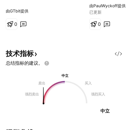
到140，中间一定
由PaulWyckoff提供
波拉升，抓主升浪
由GTbit提供
已更新
0
0
技术指标
总结指标的建议。
中立
卖出
买入
强烈卖出
强烈买入
中立