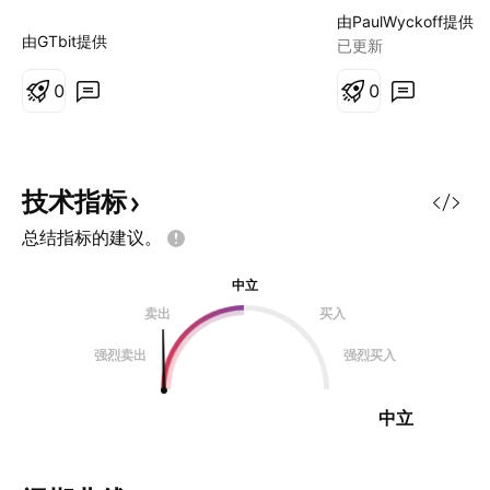
到140，中间一定
由PaulWyckoff提供
波拉升，抓主升浪
由GTbit提供
已更新
0
0
技术指标
总结指标的建议。
中立
卖出
买入
强烈卖出
强烈买入
中立