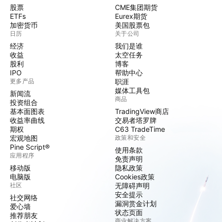
股票
CME集团期货
ETFs
Eurex期货
加密货币
美国股票包
日历
关于公司
经济
我们是谁
收益
太空任务
股利
博客
IPO
帮助中心
更多产品
职涯
媒体工具包
新闻流
商品
投资组合
基本面图表
TradingView商店
收益率曲线
交易者塔罗牌
期权
C63 TradeTime
宏观地图
政策和安全
Pine Script®
使用条款
应用程序
免责声明
移动版
隐私政策
电脑版
Cookies政策
社区
无障碍声明
安全提示
社交网络
漏洞赏金计划
爱心墙
状态页面
推荐朋友
商业解决方案